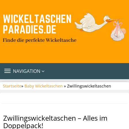
TOGGLE
NAVIGATION
NAVIGATION
Startseite
»
Baby Wickeltaschen
» Zwillingswickeltaschen
Zwillingswickeltaschen – Alles im
Doppelpack!