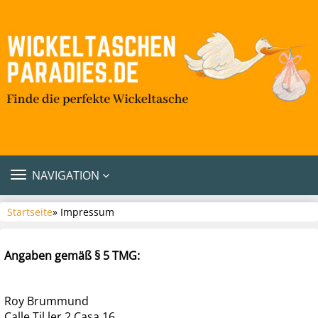
TOGGLE
NAVIGATION
NAVIGATION
Startseite
» Impressum
Angaben gemäß § 5 TMG:
Roy Brummund
Calle Til.ler 2 Casa 16