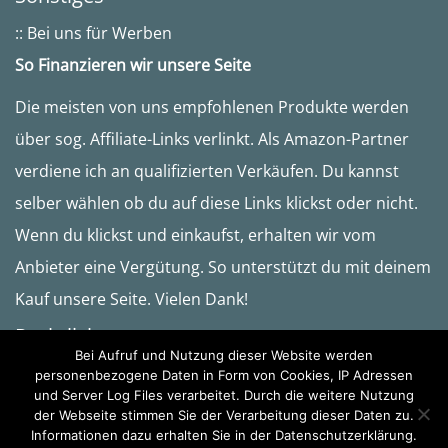
:: Bei uns für Werben
So Finanzieren wir unsere Seite
Die meisten von uns empfohlenen Produkte werden
über sog. Affiliate-Links verlinkt. Als Amazon-Partner
verdiene ich an qualifizierten Verkäufen. Du kannst
selber wählen ob du auf diese Links klickst oder nicht.
Wenn du klickst und einkaufst, erhalten wir vom
Anbieter eine Vergütung. So unterstützt du mit deinem
Kauf unsere Seite. Vielen Dank!
Rechtliches
Bei Aufruf und Nutzung dieser Website werden
:: Datenschutzerklärung
personenbezogene Daten in Form von Cookies, IP Adressen
und Server Log Files verarbeitet. Durch die weitere Nutzung
:: Impressum
der Webseite stimmen Sie der Verarbeitung dieser Daten zu.
Informationen dazu erhalten Sie in der Datenschutzerklärung.