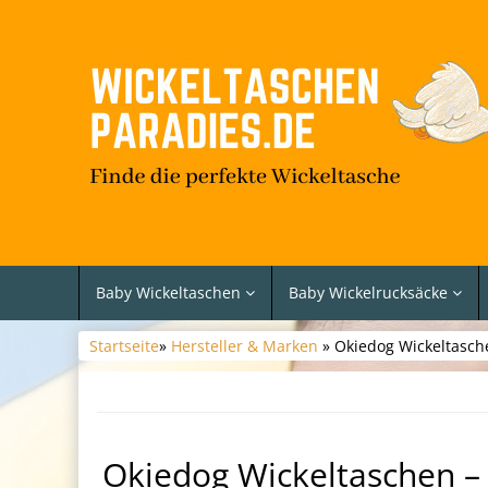
Baby Wickeltaschen
Baby Wickelrucksäcke
Startseite
»
Hersteller & Marken
» Okiedog Wickeltasch
Okiedog Wickeltaschen –