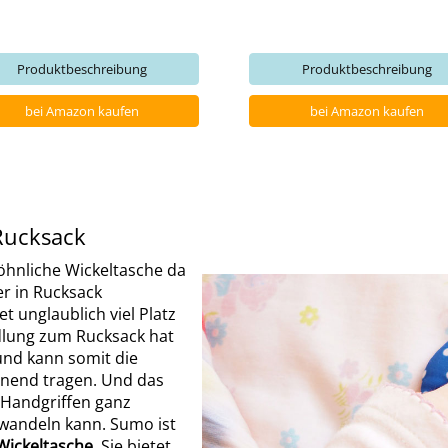
Produktbeschreibung
Produktbeschreibung
bei Amazon kaufen
bei Amazon kaufen
Rucksack
öhnliche Wickeltasche da
r in Rucksack
et unglaublich viel Platz
dlung zum Rucksack hat
und kann somit die
onend tragen. Und das
n Handgriffen ganz
rwandeln kann. Sumo ist
Wickeltasche
. Sie bietet