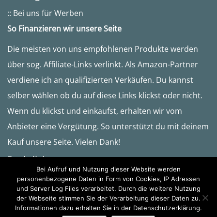
:: Bei uns für Werben
So Finanzieren wir unsere Seite
Die meisten von uns empfohlenen Produkte werden
über sog. Affiliate-Links verlinkt. Als Amazon-Partner
verdiene ich an qualifizierten Verkäufen. Du kannst
selber wählen ob du auf diese Links klickst oder nicht.
Wenn du klickst und einkaufst, erhalten wir vom
Anbieter eine Vergütung. So unterstützt du mit deinem
Kauf unsere Seite. Vielen Dank!
Rechtliches
Bei Aufruf und Nutzung dieser Website werden
:: Datenschutzerklärung
personenbezogene Daten in Form von Cookies, IP Adressen
und Server Log Files verarbeitet. Durch die weitere Nutzung
:: Impressum
der Webseite stimmen Sie der Verarbeitung dieser Daten zu.
Informationen dazu erhalten Sie in der Datenschutzerklärung.