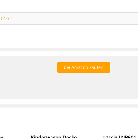
022/1
bei Amazon kaufen
by
Kinderwagen Decke
Lässig LNB601