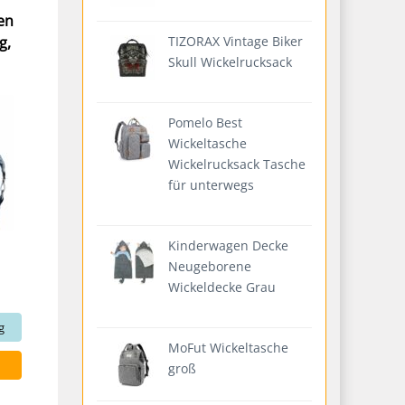
en
g,
TIZORAX Vintage Biker
Skull Wickelrucksack
Pomelo Best
Wickeltasche
Wickelrucksack Tasche
für unterwegs
Kinderwagen Decke
Neugeborene
Wickeldecke Grau
g
MoFut Wickeltasche
groß