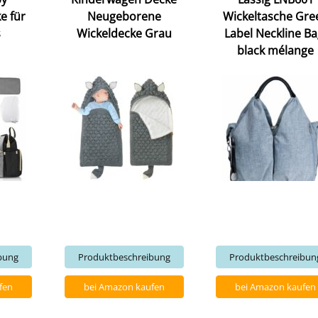
e für
Neugeborene
Wickeltasche Gre
s
Wickeldecke Grau
Label Neckline Ba
black mélange
bung
Produktbeschreibung
Produktbeschreibun
fen
bei Amazon kaufen
bei Amazon kaufen