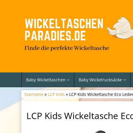
Baby Wickeltaschen
Baby Wickelrucksäcke
Startseite
»
LCP Kids
» LCP Kids Wickeltasche Eco Lede
LCP Kids Wickeltasche Ec