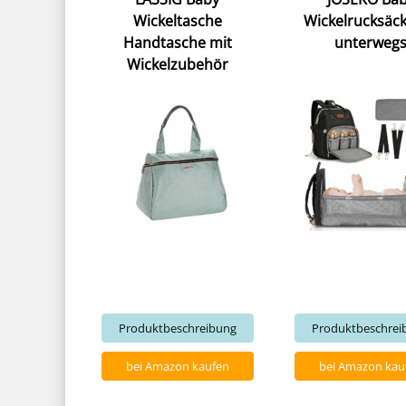
Wickeltasche
Wickelrucksäck
Handtasche mit
unterweg
Wickelzubehör
Produktbeschreibung
Produktbeschrei
bei Amazon kaufen
bei Amazon kau