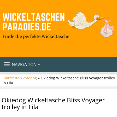
TOGGLE
NAVIGATION
NAVIGATION
Startseite
»
okiedog
» Okiedog Wickeltasche Bliss Voyager trolley
in Lila
Okiedog Wickeltasche Bliss Voyager
trolley in Lila